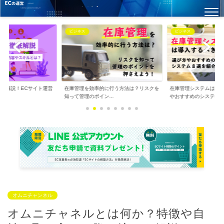
ビジネス
ビジネス
徹底解説！ECサイト運営
在庫管理を効率的に行う方法は？リスクを
在庫管理システムは導
.
知って管理のポイン...
やおすすめのシステ...
オムニチャンネル
オムニチャネルとは何か？特徴や自