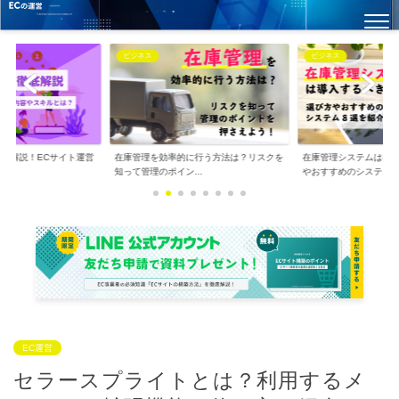
ビジネス
ビジネス
徹底解説！ECサイト運営
在庫管理を効率的に行う方法は？リスクを
在庫管理システムは導
.
知って管理のポイン...
やおすすめのシステ...
EC運営
セラースプライトとは？利用するメ