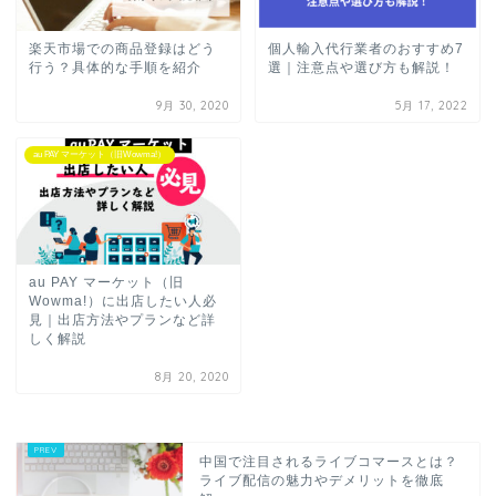
楽天市場での商品登録はどう
個人輸入代行業者のおすすめ7
行う？具体的な手順を紹介
選｜注意点や選び方も解説！
9月 30, 2020
5月 17, 2022
au PAY マーケット（旧Wowma!）
au PAY マーケット（旧
Wowma!）に出店したい人必
見｜出店方法やプランなど詳
しく解説
8月 20, 2020
中国で注目されるライブコマースとは？
ライブ配信の魅力やデメリットを徹底