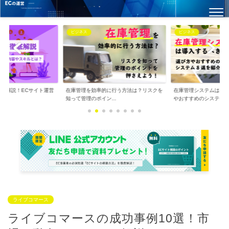
ビジネス
ビジネス
徹底解説！ECサイト運営
在庫管理を効率的に行う方法は？リスクを
在庫管理システムは導
.
知って管理のポイン...
やおすすめのシステ...
ライブコマース
ライブコマースの成功事例10選！市