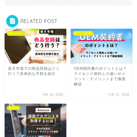
RELATED POST
ECシステム
ECモール出店
楽天市場での商品登録はどう
OEM契約書のポイントとは？
行う？具体的な手順を紹介
ライセンス契約との違いやメ
リット・デメリットまで徹底
解説
9月 30, 2020
11月 12, 2020
Amazon