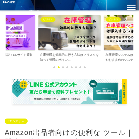
ビジネス
ビジネス
徹底解説！ECサイト運営
在庫管理を効率的に行う方法は？リスクを
在庫管理システムは導
.
知って管理のポイン...
やおすすめのシステ...
ECシステム
Amazon出品者向けの便利な ツール｜