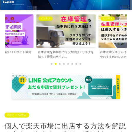
ビジネス
ビジネス
徹底解説！ECサイト運営
在庫管理を効率的に行う方法は？リスクを
在庫管理システムは導
.
知って管理のポイン...
やおすすめのシステ...
ECモール出店
個人で楽天市場に出店する方法を解説