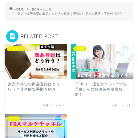
HOME
ECモール出店
個人で楽天市場に出店する方法を解説｜審査の注意点や費用・手数料も紹介
RELATED POST
ECシステム
EC運営
楽天市場での商品登録はどう
ECサイト運営が辛い？5つの
行う？具体的な手順を紹介
理由とその解決策を徹底解
説！
9月 30, 2020
12月 6, 2021
Amazon