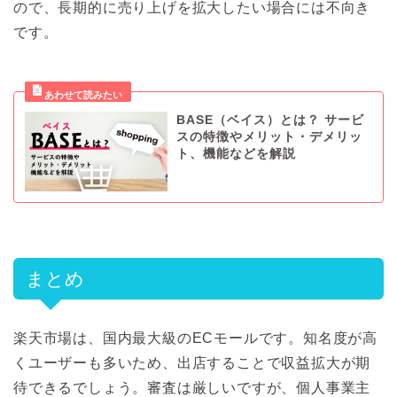
ので、長期的に売り上げを拡大したい場合には不向き
です。
‌BASE‌（ベ‌イ‌ス）‌と‌は？‌ サー‌ビ‌
ス‌の‌特‌徴‌や‌メ‌リッ‌ト・‌デ‌メ‌リッ‌
ト、‌機‌能‌な‌ど‌を‌解‌説‌
まとめ
楽天市場は、国内最大級のECモールです。知名度が高
くユーザーも多いため、出店することで収益拡大が期
待できるでしょう。審査は厳しいですが、個人事業主