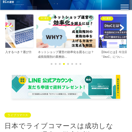
EC運営
EC運営
は導入するべき？選び方
ネットショップ運営の効率化を図るには？
【DtoCとは】今注目
..
成長段階別の業務効...
「DtoC」につい...
ライブコマース
日本でライブコマースは成功しな