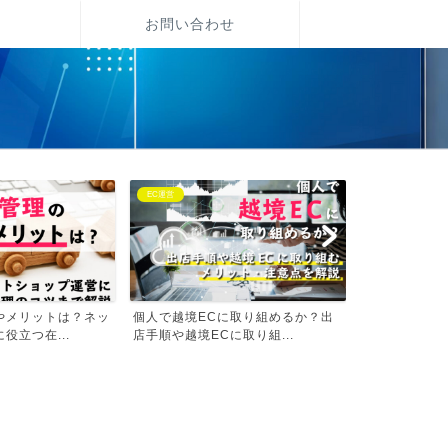
社
お問い合わせ
EC運営
クラウドファンデ
やメリットは？ネッ
個人で越境ECに取り組めるか？出
クラウドファ
役立つ在...
店手順や越境ECに取り組...
例と起案者・支