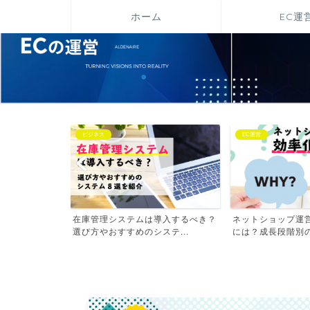
ホーム
EC運
ビジネス
EC運営
行う方法は？リ
在庫管理システムは導入するべき？
ネットショップ運
ン...
選び方やおすすめのシステ...
には？成長段階別の業