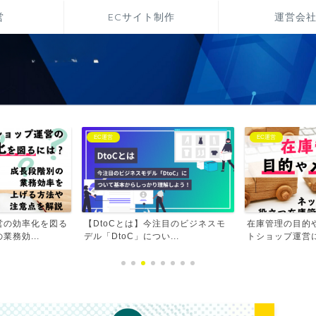
営
ECサイト制作
運営会
EC運営
EC運営
営の効率化を図る
【DtoCとは】今注目のビジネスモ
在庫管理の目的
務効...
デル「DtoC」につい...
トショップ運営に